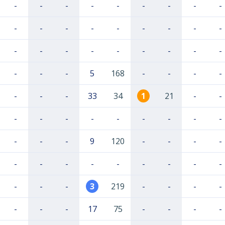
-
-
-
-
-
-
-
-
-
-
-
-
-
-
-
-
-
-
-
-
-
-
-
-
-
-
-
-
-
-
5
168
-
-
-
-
-
-
-
33
34
1
21
-
-
-
-
-
-
-
-
-
-
-
-
-
-
9
120
-
-
-
-
-
-
-
-
-
-
-
-
-
-
-
-
3
219
-
-
-
-
-
-
-
17
75
-
-
-
-