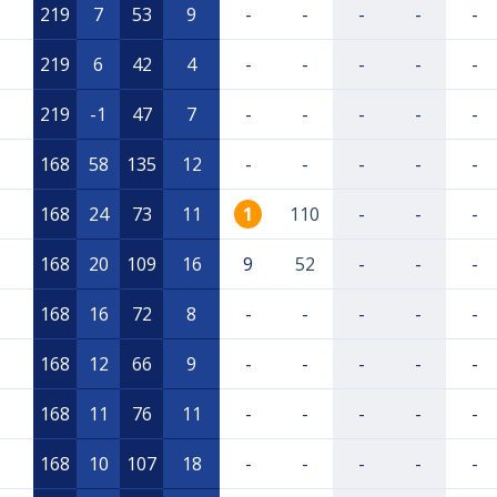
219
7
53
9
-
-
-
-
-
219
6
42
4
-
-
-
-
-
219
-1
47
7
-
-
-
-
-
168
58
135
12
-
-
-
-
-
168
24
73
11
1
110
-
-
-
168
20
109
16
9
52
-
-
-
168
16
72
8
-
-
-
-
-
168
12
66
9
-
-
-
-
-
168
11
76
11
-
-
-
-
-
168
10
107
18
-
-
-
-
-