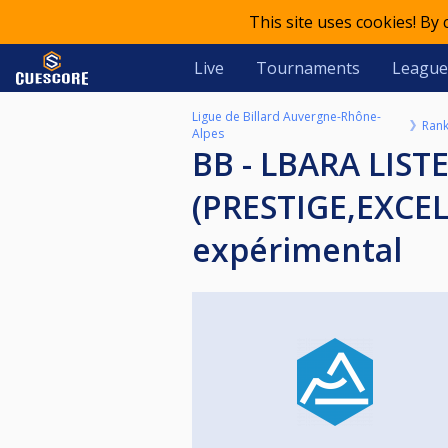
This site uses cookies! By
Live
Tournaments
League
Ligue de Billard Auvergne-Rhône-
Rank
Alpes
BB - LBARA LISTE JOUEURS (EUSES) LIGUE BLACKBALL
(PRESTIGE,EXCE
expérimental