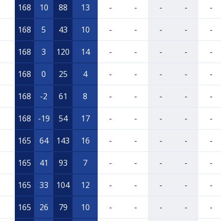
168
10
88
13
-
-
-
-
-
168
5
43
10
-
-
-
-
-
168
3
120
14
-
-
-
-
-
168
0
25
4
-
-
-
-
-
168
-2
61
8
-
-
-
-
-
168
-19
54
17
-
-
-
-
-
165
64
143
16
-
-
-
-
-
165
41
93
7
-
-
-
-
-
165
33
104
12
-
-
-
-
-
165
26
79
10
-
-
-
-
-