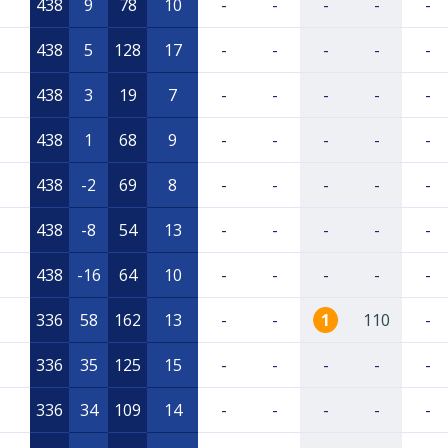
438
9
78
10
-
-
-
-
-
438
5
128
17
-
-
-
-
-
438
3
19
7
-
-
-
-
-
438
1
68
9
-
-
-
-
-
438
-2
69
8
-
-
-
-
-
438
-8
54
13
-
-
-
-
-
438
-16
64
10
-
-
-
-
-
336
58
162
13
-
-
1
110
-
336
35
125
15
-
-
-
-
-
336
34
109
14
-
-
-
-
-