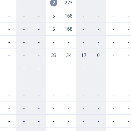
-
-
-
2
273
-
-
-
-
-
-
-
5
168
-
-
-
-
-
-
-
5
168
-
-
-
-
-
-
-
-
-
-
-
-
-
-
-
-
33
34
17
0
-
-
-
-
-
-
-
-
-
-
-
-
-
-
-
-
-
-
-
-
-
-
-
-
-
-
-
-
-
-
-
-
-
-
-
-
-
-
-
-
-
-
-
-
-
-
-