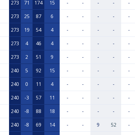
273
71
174
15
-
-
-
-
-
273
25
87
6
-
-
-
-
-
273
19
54
4
-
-
-
-
-
273
4
46
4
-
-
-
-
-
273
2
51
9
-
-
-
-
-
240
5
92
15
-
-
-
-
-
240
0
11
4
-
-
-
-
-
240
-3
57
11
-
-
-
-
-
240
-8
88
18
-
-
-
-
-
240
-8
69
14
-
-
9
52
-