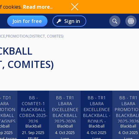
f cookies.
Read more..
Join for free
Sign in
ENCE,PROMOTION,DISTRICT, COMITES)
, COMITES)
- TD1
BB -
BB - TR1
BB - TR1
BB - TR1
BARA
COMITE1-1
LBARA
LBARA
LBARA
MOTION
BLACKBALL
EXCELLENCE
EXCELLENCE
PROMOTIO
CKBALL
CDBDA 2025-
BLACKBALL
BLACKBALL -
BLACKBAL
AGNES
2026
2025-2026
BONUS -
2025-2026
ckball
Blackball
Blackball
Blackball
Blackball
5-2026
2025-2026
ep 2025
21. Sep 2025
4. Oct 2025
4. Oct 2025
4. Oct 2025
nd-Arcine
FEURS
Lyon
Lyon
Lyon