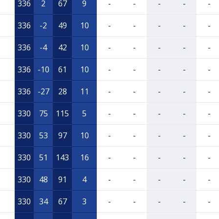
336
2
67
9
-
-
-
-
-
336
-2
49
10
-
-
-
-
-
336
-4
42
10
-
-
-
-
-
336
-10
61
10
-
-
-
-
-
336
-27
28
11
-
-
-
-
-
330
75
115
5
-
-
-
-
-
330
53
97
10
-
-
-
-
-
330
51
143
16
-
-
-
-
-
330
48
91
4
-
-
-
-
-
330
34
67
3
-
-
-
-
-