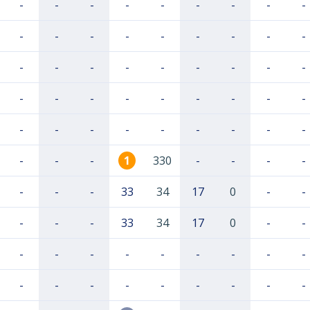
-
-
-
-
-
-
-
-
-
-
-
-
-
-
-
-
-
-
-
-
-
-
-
-
-
-
-
-
-
-
-
-
-
-
-
-
-
-
-
-
-
-
-
-
-
-
-
-
1
330
-
-
-
-
-
-
-
33
34
17
0
-
-
-
-
-
33
34
17
0
-
-
-
-
-
-
-
-
-
-
-
-
-
-
-
-
-
-
-
-