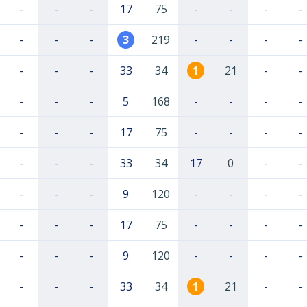
-
-
-
17
75
-
-
-
-
-
-
-
3
219
-
-
-
-
-
-
-
33
34
1
21
-
-
-
-
-
5
168
-
-
-
-
-
-
-
17
75
-
-
-
-
-
-
-
33
34
17
0
-
-
-
-
-
9
120
-
-
-
-
-
-
-
17
75
-
-
-
-
-
-
-
9
120
-
-
-
-
-
-
-
33
34
1
21
-
-