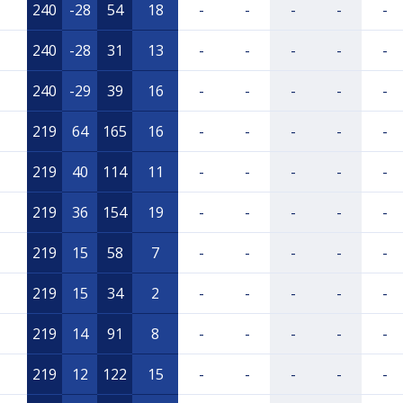
240
-28
54
18
-
-
-
-
-
240
-28
31
13
-
-
-
-
-
240
-29
39
16
-
-
-
-
-
219
64
165
16
-
-
-
-
-
219
40
114
11
-
-
-
-
-
219
36
154
19
-
-
-
-
-
219
15
58
7
-
-
-
-
-
219
15
34
2
-
-
-
-
-
219
14
91
8
-
-
-
-
-
219
12
122
15
-
-
-
-
-