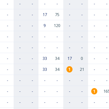
-
-
-
-
-
-
-
-
-
-
-
-
17
75
-
-
-
-
-
-
-
9
120
-
-
-
-
-
-
-
-
-
-
-
-
-
-
-
-
-
-
-
-
-
-
-
-
-
33
34
17
0
-
-
-
-
-
33
34
1
21
-
-
-
-
-
-
-
-
-
-
-
-
-
-
-
-
-
-
1
16
-
-
-
-
-
-
-
-
-