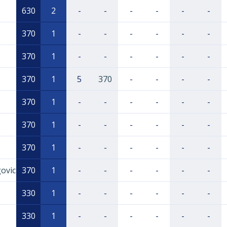
630
2
-
-
-
-
-
-
370
1
-
-
-
-
-
-
370
1
-
-
-
-
-
-
370
1
5
370
-
-
-
-
370
1
-
-
-
-
-
-
370
1
-
-
-
-
-
-
370
1
-
-
-
-
-
-
ovic
370
1
-
-
-
-
-
-
330
1
-
-
-
-
-
-
330
1
-
-
-
-
-
-