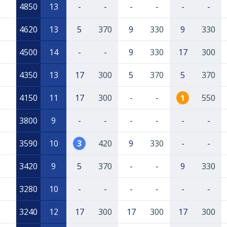
4850
13
-
-
-
-
-
-
4620
13
5
370
9
330
9
330
4500
14
-
-
9
330
17
300
4350
13
17
300
5
370
5
370
4150
11
17
300
-
-
1
550
3800
9
-
-
-
-
-
-
3590
10
3
420
9
330
-
-
3420
9
5
370
-
-
9
330
3280
10
-
-
-
-
-
-
3240
12
17
300
17
300
17
300