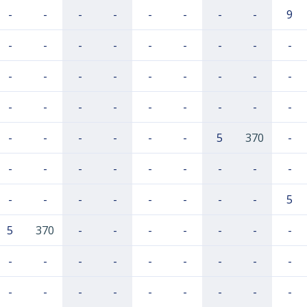
-
-
-
-
-
-
-
-
9
-
-
-
-
-
-
-
-
-
-
-
-
-
-
-
-
-
-
-
-
-
-
-
-
-
-
-
-
-
-
-
-
-
5
370
-
-
-
-
-
-
-
-
-
-
-
-
-
-
-
-
-
-
5
5
370
-
-
-
-
-
-
-
-
-
-
-
-
-
-
-
-
-
-
-
-
-
-
-
-
-