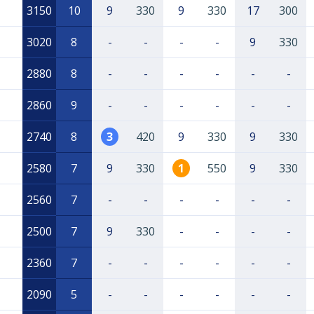
3150
10
9
330
9
330
17
300
3020
8
-
-
-
-
9
330
2880
8
-
-
-
-
-
-
2860
9
-
-
-
-
-
-
2740
8
3
420
9
330
9
330
2580
7
9
330
1
550
9
330
2560
7
-
-
-
-
-
-
2500
7
9
330
-
-
-
-
2360
7
-
-
-
-
-
-
2090
5
-
-
-
-
-
-