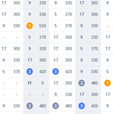
17
300
9
330
9
330
17
300
9
17
300
9
330
5
370
17
300
9
9
330
1
550
5
370
9
330
-
-
-
5
370
17
300
9
330
17
17
300
9
330
17
300
5
370
17
9
330
17
300
17
300
9
330
9
5
370
3
420
3
420
9
330
5
-
-
FF
0
17
300
2
480
1
-
-
-
-
9
330
17
300
17
9
330
2
480
2
480
3
420
9