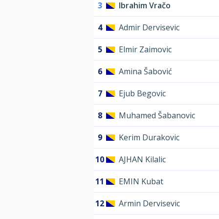
3
Ibrahim Vračo
4
Admir Dervisevic
5
Elmir Zaimovic
6
Amina Šabović
7
Ejub Begovic
8
Muhamed Šabanovic
9
Kerim Durakovic
10
AJHAN Kilalic
11
EMIN Kubat
12
Armin Dervisevic