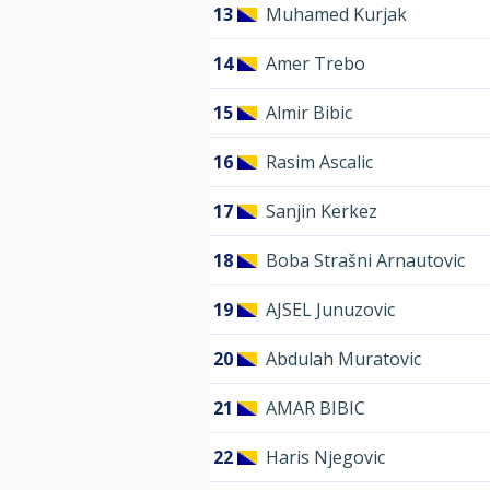
13
Muhamed Kurjak
14
Amer Trebo
15
Almir Bibic
16
Rasim Ascalic
17
Sanjin Kerkez
18
Boba Strašni Arnautovic
19
AJSEL Junuzovic
20
Abdulah Muratovic
21
AMAR BIBIC
22
Haris Njegovic