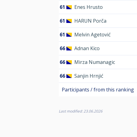
61
Enes Hrusto
61
HARUN Porča
61
Melvin Agetović
66
Adnan Kico
66
Mirza Numanagic
66
Sanjin Hrnjić
Participants / from this ranking
Last modified: 23.06.2026