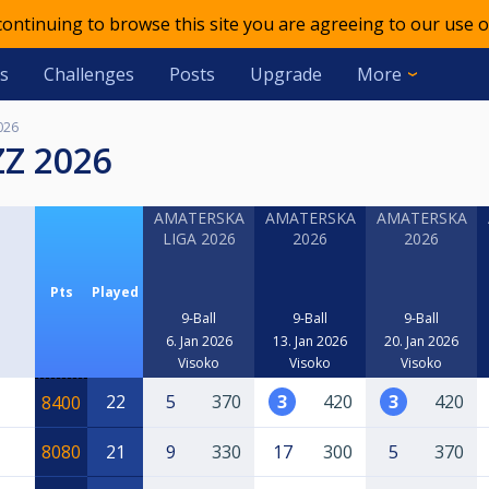
 continuing to browse this site you are agreeing to our use o
s
Challenges
Posts
Upgrade
More
026
Z 2026
AMATERSKA
AMATERSKA
AMATERSKA
LIGA 2026
2026
2026
Pts
Played
9-Ball
9-Ball
9-Ball
6. Jan 2026
13. Jan 2026
20. Jan 2026
Visoko
Visoko
Visoko
22
5
370
3
420
3
420
8400
8080
21
9
330
17
300
5
370