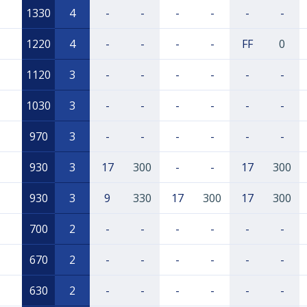
1330
4
-
-
-
-
-
-
1220
4
-
-
-
-
FF
0
1120
3
-
-
-
-
-
-
1030
3
-
-
-
-
-
-
970
3
-
-
-
-
-
-
930
3
17
300
-
-
17
300
930
3
9
330
17
300
17
300
700
2
-
-
-
-
-
-
670
2
-
-
-
-
-
-
630
2
-
-
-
-
-
-