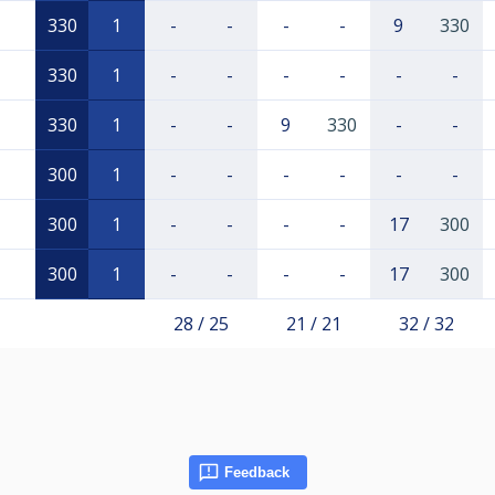
330
1
-
-
-
-
9
330
330
1
-
-
-
-
-
-
330
1
-
-
9
330
-
-
300
1
-
-
-
-
-
-
300
1
-
-
-
-
17
300
300
1
-
-
-
-
17
300
28 / 25
21 / 21
32 / 32
Feedback