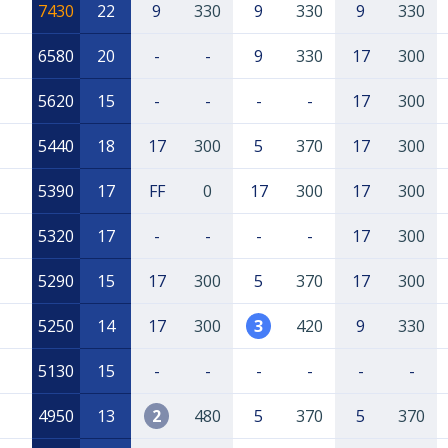
7430
22
9
330
9
330
9
330
6580
20
-
-
9
330
17
300
5620
15
-
-
-
-
17
300
5440
18
17
300
5
370
17
300
5390
17
FF
0
17
300
17
300
5320
17
-
-
-
-
17
300
5290
15
17
300
5
370
17
300
5250
14
17
300
3
420
9
330
5130
15
-
-
-
-
-
-
4950
13
2
480
5
370
5
370