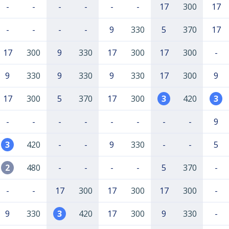
-
-
-
-
-
-
17
300
17
-
-
-
-
9
330
5
370
17
17
300
9
330
17
300
17
300
-
9
330
9
330
9
330
17
300
9
17
300
5
370
17
300
3
420
3
-
-
-
-
-
-
-
-
9
3
420
-
-
9
330
-
-
5
2
480
-
-
-
-
5
370
-
-
-
17
300
17
300
17
300
-
9
330
3
420
17
300
9
330
-