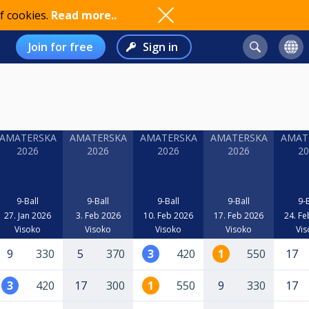
f cookies.
Read more..
Join for free
Sign in
AMATERSKA
AMATERSKA
AMATERSKA
AMATERSKA
AMAT
2026
2026
2026
2026
20
9-Ball
9-Ball
9-Ball
9-Ball
9-B
27. Jan 2026
3. Feb 2026
10. Feb 2026
17. Feb 2026
24. Fe
Visoko
Visoko
Visoko
Visoko
Vis
9
330
5
370
3
420
1
550
17
3
420
17
300
1
550
9
330
17