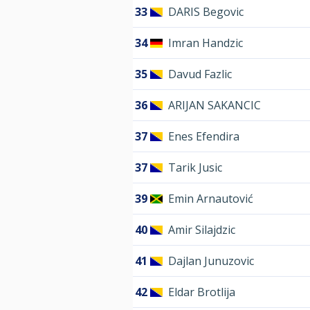
33
DARIS Begovic
34
Imran Handzic
35
Davud Fazlic
36
ARIJAN SAKANCIC
37
Enes Efendira
37
Tarik Jusic
39
Emin Arnautović
40
Amir Silajdzic
41
Dajlan Junuzovic
42
Eldar Brotlija