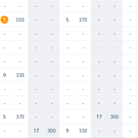
-
-
-
-
-
-
-
-
-
1
550
-
-
5
370
-
-
-
-
-
-
-
-
-
-
-
-
-
-
-
-
-
-
-
-
-
-
-
-
-
-
-
-
-
-
9
330
-
-
-
-
-
-
-
-
-
-
-
-
-
-
-
-
-
-
-
-
-
-
-
-
-
5
370
-
-
-
-
17
300
-
-
-
17
300
9
330
-
-
-