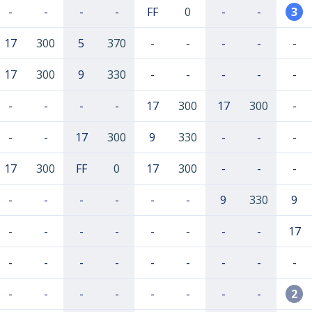
-
-
-
-
FF
0
-
-
3
17
300
5
370
-
-
-
-
-
17
300
9
330
-
-
-
-
-
-
-
-
-
17
300
17
300
-
-
-
17
300
9
330
-
-
-
17
300
FF
0
17
300
-
-
-
-
-
-
-
-
-
9
330
9
-
-
-
-
-
-
-
-
17
-
-
-
-
-
-
-
-
-
-
-
-
-
-
-
-
-
2