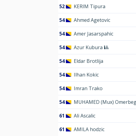
52
KERIM Tipura
54
Ahmed Agetovic
54
Amer Jasarspahic
54
Azur Kubura 🎱
54
Eldar Brotlija
54
Ilhan Kokic
54
Imran Trako
54
MUHAMED (Mux) Omerbeg
61
Ali Ascalic
61
AMILA hodzic