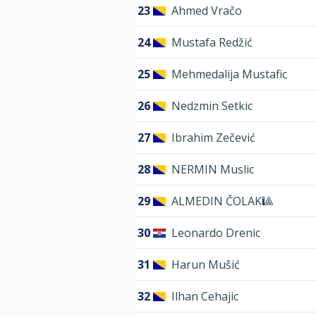
23
Ahmed Vračo
24
Mustafa Redžić
25
Mehmedalija Mustafic
26
Nedzmin Setkic
27
Ibrahim Zečević
28
NERMIN Muslic
29
ALMEDIN ČOLAK🎱
30
Leonardo Drenic
31
Harun Mušić
32
Ilhan Cehajic