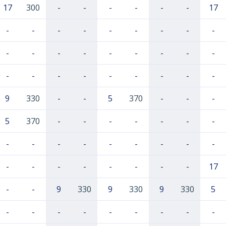
17
300
-
-
-
-
-
-
17
-
-
-
-
-
-
-
-
-
-
-
-
-
-
-
-
-
-
-
-
-
-
-
-
-
-
-
9
330
-
-
5
370
-
-
-
5
370
-
-
-
-
-
-
-
-
-
-
-
-
-
-
-
-
-
-
-
-
-
-
-
-
17
-
-
9
330
9
330
9
330
5
-
-
-
-
-
-
-
-
-