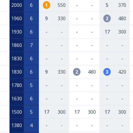
2000
6
1
550
-
-
5
370
1960
6
9
330
-
-
2
480
1930
6
-
-
-
-
17
300
1860
7
-
-
-
-
-
-
1830
6
-
-
-
-
-
-
1830
6
9
330
2
480
3
420
1780
5
-
-
-
-
-
-
1630
6
-
-
-
-
-
-
1500
5
17
300
17
300
17
300
1380
4
-
-
-
-
-
-