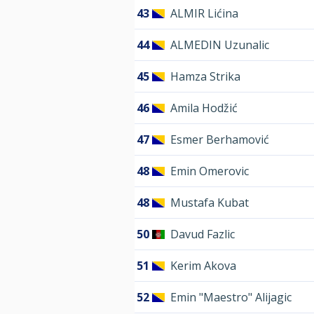
43
ALMIR Lićina
44
ALMEDIN Uzunalic
45
Hamza Strika
46
Amila Hodžić
47
Esmer Berhamović
48
Emin Omerovic
48
Mustafa Kubat
50
Davud Fazlic
51
Kerim Akova
52
Emin "Maestro" Alijagic