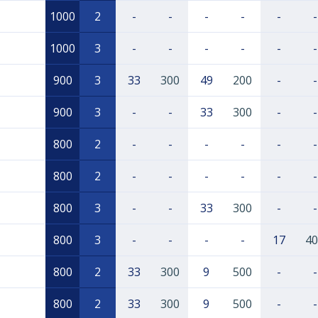
1000
2
-
-
-
-
-
-
1000
3
-
-
-
-
-
-
900
3
33
300
49
200
-
-
900
3
-
-
33
300
-
-
800
2
-
-
-
-
-
-
800
2
-
-
-
-
-
-
800
3
-
-
33
300
-
-
800
3
-
-
-
-
17
40
800
2
33
300
9
500
-
-
800
2
33
300
9
500
-
-