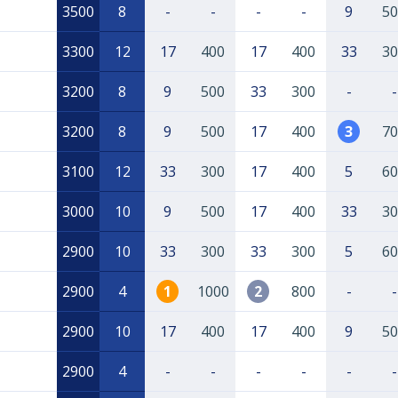
3500
8
-
-
-
-
9
50
3300
12
17
400
17
400
33
30
3200
8
9
500
33
300
-
-
3200
8
9
500
17
400
3
70
3100
12
33
300
17
400
5
60
3000
10
9
500
17
400
33
30
2900
10
33
300
33
300
5
60
2900
4
1
1000
2
800
-
-
2900
10
17
400
17
400
9
50
2900
4
-
-
-
-
-
-