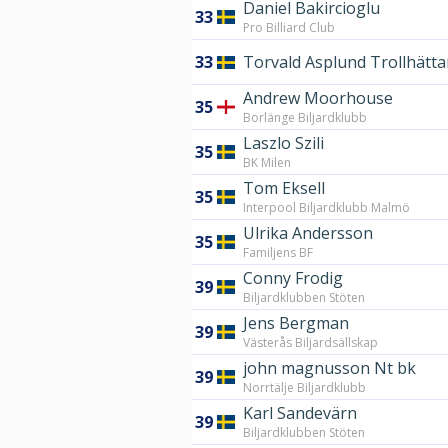
Daniel Bakircioglu
33
Pro Billiard Club
33
Torvald Asplund Trollhätt
Andrew Moorhouse
35
Borlänge Biljardklubb
Laszlo Szili
35
BK Milen
Tom Eksell
35
Interpool Biljardklubb Malmö
Ulrika Andersson
35
Familjens BF
Conny Frodig
39
Biljardklubben Stöten
Jens Bergman
39
Västerås Biljardsällskap
john magnusson Nt bk
39
Norrtälje Biljardklubb
Karl Sandevärn
39
Biljardklubben Stöten