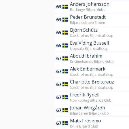
Anders Johansson
63
Borlänge Biljardklubb
Peder Brunstedt
63
Biljardklubben Stöten
Björn Schütz
65
Stockholms Biljardsällskap
Eva Viding Bussell
65
Uppsala Biljardsällskap
Aboud Ibrahim
67
Kristinehamns Biljardklubb
Alex Embermark
67
Stockholms Biljardsällskap
Charlotte Breitcreuz
67
Stockholms Biljardsällskap
Fredrik Rynell
67
Norrköping Billiards Club
Johan Wingårdh
67
Biljardären Biljardklubb
Mats Frösemo
67
Kville Biljard Club