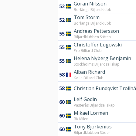
Göran Nilsson
52
Borlänge Biljardklubb
Tom Storm
52
Borlänge Biljardklubb
Andreas Pettersson
55
Biljardklubben Stöten
Christoffer Lugowski
55
Pro Billiard Club
Helena Nyberg Benjamin
55
Stockholms Biljardsällskap
Alban Richard
58
Kville Biljard Club
58
Christian Rundqvist Trollh
Leif Godin
60
Västerås Biljardsällskap
Mikael Lormen
60
BK Milen
Tony Bjorkenius
60
Biljardklubben Söder