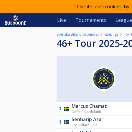
This site uses cookies! By
Live
Tournaments
League
Svenska Biljardförbundet
Rankings
46+ 
46+ Tour 2025-2
Marcus Chamat
1
Gefle Biljardklubb
Senharip Azar
1
Pro Billiard Club