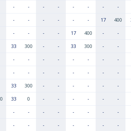
-
-
-
-
-
-
-
-
-
-
-
-
-
-
17
400
-
-
-
-
17
400
-
-
33
300
-
-
33
300
-
-
-
-
-
-
-
-
-
-
-
-
-
-
-
-
-
-
33
300
-
-
-
-
-
-
0
33
0
-
-
-
-
-
-
-
-
-
-
-
-
-
-
-
-
-
-
-
-
-
-