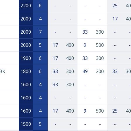
2200
6
-
-
-
-
25
40
2000
4
-
-
-
-
17
40
2000
7
-
-
33
300
-
-
2000
5
17
400
9
500
-
-
1900
6
17
400
33
300
-
-
 BK
1800
6
33
300
49
200
33
30
1600
4
33
300
-
-
-
-
1600
4
-
-
-
-
-
-
1600
4
17
400
9
500
25
40
1500
5
-
-
-
-
-
-