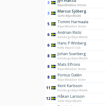
Jyri Halttu
3
Biljardklubben Stöten
Marcus Sjöberg
3
Gefle Biljardklubb
Tommi Harmaala
5
Biljardklubben Stöten
Andrian Ristic
6
Karlskoga Biljardklubb
Hans P Winberg
6
Kville Biljard Club
Johan Svanberg
8
Karlskoga Biljardklubb
Mats Elfroos
8
Biljardklubben Stöten
Pontus Dalén
8
Biljardklubben Söder
Kent Karlsson
11
Karlskoga Biljardklubb
Håkan Larsson
12
Gefle Biljardklubb