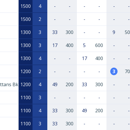
1500
4
-
-
-
-
-
-
1500
2
-
-
-
-
-
-
1300
3
33
300
-
-
9
50
1300
3
17
400
5
600
-
-
1300
4
-
-
17
400
-
-
1200
2
-
-
-
-
3
70
ättans Bk
1200
4
49
200
33
300
-
-
1100
3
-
-
-
-
-
-
1100
4
33
300
49
200
-
-
1100
3
33
300
-
-
-
-