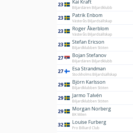
Kai Kraft
23
Biljardären Biljardklubb
Patrik Enbom
23
Västerås Biljardsällskap
Roger Åkerblom
23
Västerås Biljardsällskap
Stefan Ericson
23
Biljardklubben Stöten
Bojan Stefanov
27
Biljardären Biljardklubb
Esa Strandman
27
Stockholms Biljardsällskap
Björn Karlsson
29
Biljardklubben Stöten
Jarmo Talvén
29
Biljardklubben Stöten
Morgan Norberg
29
BK Milen
Louise Furberg
32
Pro Billiard Club