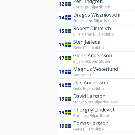
Per Lindgren
12
Borlänge Biljardklubb
Dragos Wiszniovschi
14
Stockholms Biljardsällskap
Robert Dimmlich
15
Biljardären Biljardklubb
Sten Järledal
15
Gefle Biljardklubb
Glenn Andersson
17
Biljardklubben Stöten
Magnus Vesterlund
18
Familjens BF
Dan Andersson
19
Gefle Biljardklubb
David Larsson
19
Stockholms Biljardsällskap
Thorgny Lindqvist
19
Borlänge Biljardklubb
Tomas Larsson
19
Gefle Biljardklubb