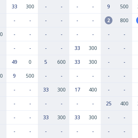
33
300
-
-
-
-
9
500
-
-
-
-
-
-
2
800
0
-
-
-
-
-
-
-
-
-
-
-
-
33
300
-
-
49
0
5
600
33
300
-
-
0
9
500
-
-
-
-
-
-
-
-
33
300
17
400
-
-
-
-
-
-
-
-
25
400
-
-
33
300
33
300
-
-
-
-
-
-
-
-
-
-