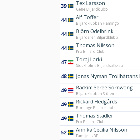
Tex Larsson
39
Gefle Biljardklubb
Alf Toffer
44
Biljardklubben Flamingo
Björn Odelbrink
44
Biljardären Biljardklubb
Thomas Nilsson
44
Pro Billiard Club
Toraj Larki
47
Stockholms Biljardsällskap
48
Jonas Nyman Trollhättans
Rackim Seree​ Sornwong
49
Biljardklubben Stöten
Rickard Hedgårds
49
Borlänge Biljardklubb
Thomas Stadler
49
Pro Billiard Club
Annika Cecilia Nilsson
52
Familjens BF