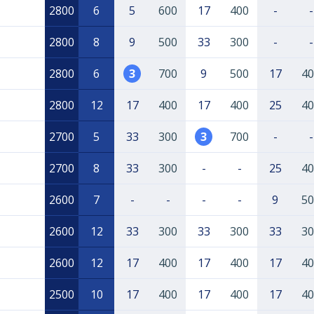
2800
6
5
600
17
400
-
-
2800
8
9
500
33
300
-
-
2800
6
3
700
9
500
17
40
2800
12
17
400
17
400
25
40
2700
5
33
300
3
700
-
-
2700
8
33
300
-
-
25
40
2600
7
-
-
-
-
9
50
2600
12
33
300
33
300
33
30
2600
12
17
400
17
400
17
40
2500
10
17
400
17
400
17
40