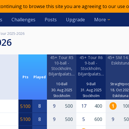
 continuing to browse this site you are agreeing to our use o
s
Challenges
Posts
Upgrade
More
Tour 2025-2026
026
45+ Tour R5
45+ Tour R6
45+ SM 14.
10-ball -
9-ball -
Eskilstun
Stockholm,
Stockholm,
Biljardpalatset
Biljardpalatset
Pts
Played
10-Ball
9-Ball
Straightpoo
30. Aug 2025
31. Aug 2025
18. Oct 202
Stockholm
Stockholm
Eskilstuna
8
9
500
17
400
1
10
5100
5100
8
9
500
5
600
9
50