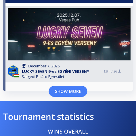
December 7, 2025
LUCKY SEVEN 9-es EGYÉNI VERSENY
13th /
26
Szegedi Biliárd Egyesület
SHOW MORE
Tournament statistics
WINS OVERALL