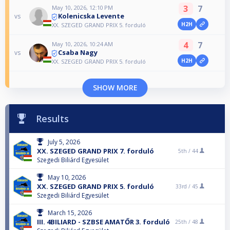
3
7
May 10, 2026, 12:10 PM
Kolenicska Levente
vs
H2H
XX. SZEGED GRAND PRIX 5. forduló
4
7
May 10, 2026, 10:24 AM
Csaba Nagy
vs
H2H
XX. SZEGED GRAND PRIX 5. forduló
SHOW MORE
Results
July 5, 2026
XX. SZEGED GRAND PRIX 7. forduló
5th /
44
Szegedi Biliárd Egyesület
May 10, 2026
XX. SZEGED GRAND PRIX 5. forduló
33rd /
45
Szegedi Biliárd Egyesület
March 15, 2026
III. 4BILIARD - SZBSE AMATŐR 3. forduló
25th /
48