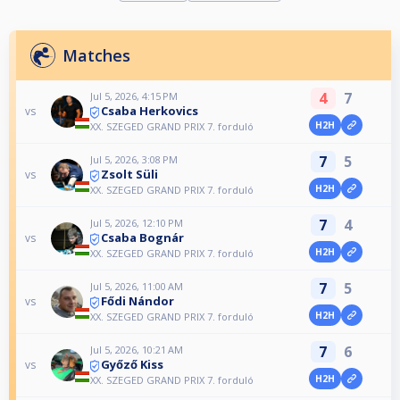
Matches
4
7
Jul 5, 2026, 4:15 PM
Csaba Herkovics
vs
H2H
XX. SZEGED GRAND PRIX 7. forduló
7
5
Jul 5, 2026, 3:08 PM
Zsolt Süli
vs
H2H
XX. SZEGED GRAND PRIX 7. forduló
7
4
Jul 5, 2026, 12:10 PM
Csaba Bognár
vs
H2H
XX. SZEGED GRAND PRIX 7. forduló
7
5
Jul 5, 2026, 11:00 AM
Fődi Nándor
vs
H2H
XX. SZEGED GRAND PRIX 7. forduló
7
6
Jul 5, 2026, 10:21 AM
Győző Kiss
vs
H2H
XX. SZEGED GRAND PRIX 7. forduló