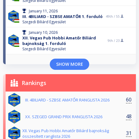
Szegedi Biliárd Egyesület
January 11, 2026
III. 4BILIARD - SZBSE AMATŐR 1. forduló
49th /
55
Szegedi Biliárd Egyesület
January 10, 2026
XII. Vegas Pub Hobbi Amatőr Biliárd
9th /
23
bajnokság 1. forduló
Szegedi Biliárd Egyesület
SHOW MORE
Rankings
60
III. 4BILIARD - SZBSE AMATŐR RANGLISTA 2026
48
XX. SZEGED GRAND PRIX RANGLISTA 2026
XII. Vegas Pub Hobbi Amatőr Biliárd bajnokság
31
összesített ranglista 2026