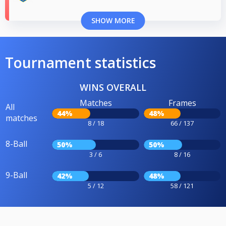
SHOW MORE
Tournament statistics
WINS OVERALL
Matches
Frames
All
44%
48%
matches
8 / 18
66 / 137
8-Ball
50%
50%
3 / 6
8 / 16
9-Ball
42%
48%
5 / 12
58 / 121