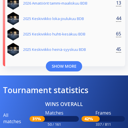
13
2026 Amatöörit tammi-maaliskuu BDB
44
2025 Keskiviikko loka-joulukuu BDB
65
2025 Keskiviikko huhti-kesäkuu BDB
45
2025 Keskiviikko heinä-syyskuu BDB
SHOW MORE
Tournament statistics
WINS OVERALL
Matches
Frames
All
31%
42%
matches
50 / 161
337 / 811