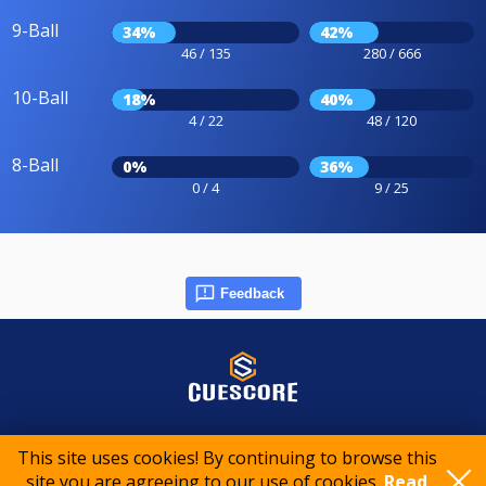
9-Ball
34%
42%
46 / 135
280 / 666
10-Ball
18%
40%
4 / 22
48 / 120
8-Ball
0%
36%
0 / 4
9 / 25
Feedback
© 2015-2026 CueScore International
This site uses cookies! By continuing to browse this
site you are agreeing to our use of cookies.
Read