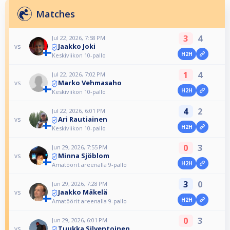
Matches
3
4
Jul 22, 2026, 7:58 PM
Jaakko Joki
vs
H2H
Keskiviikon 10-pallo
1
4
Jul 22, 2026, 7:02 PM
Marko Vehmasaho
vs
H2H
Keskiviikon 10-pallo
4
2
Jul 22, 2026, 6:01 PM
Ari Rautiainen
vs
H2H
Keskiviikon 10-pallo
0
3
Jun 29, 2026, 7:55 PM
Minna Sjöblom
vs
H2H
Amatöörit areenalla 9-pallo
3
0
Jun 29, 2026, 7:28 PM
Jaakko Mäkelä
vs
H2H
Amatöörit areenalla 9-pallo
0
3
Jun 29, 2026, 6:01 PM
Tuukka Silventoinen
vs