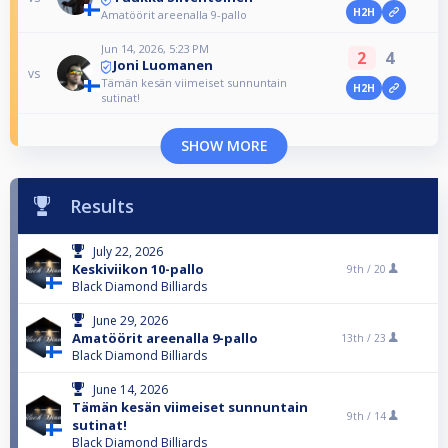
H2H
Amatöörit areenalla 9-pallo
Jun 14, 2026, 5:23 PM
2
4
Joni Luomanen
vs
Tämän kesän viimeiset sunnuntain
H2H
sutinat!
SHOW MORE
Results
July 22, 2026
Keskiviikon 10-pallo
9th /
20
Black Diamond Billiards
June 29, 2026
Amatöörit areenalla 9-pallo
13th /
23
Black Diamond Billiards
June 14, 2026
Tämän kesän viimeiset sunnuntain
9th /
14
sutinat!
Black Diamond Billiards