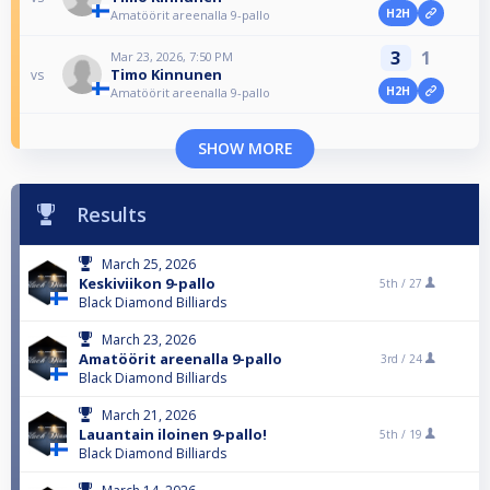
H2H
Amatöörit areenalla 9-pallo
3
1
Mar 23, 2026, 7:50 PM
Timo Kinnunen
vs
H2H
Amatöörit areenalla 9-pallo
SHOW MORE
Results
March 25, 2026
Keskiviikon 9-pallo
5th /
27
Black Diamond Billiards
March 23, 2026
Amatöörit areenalla 9-pallo
3rd /
24
Black Diamond Billiards
March 21, 2026
Lauantain iloinen 9-pallo!
5th /
19
Black Diamond Billiards