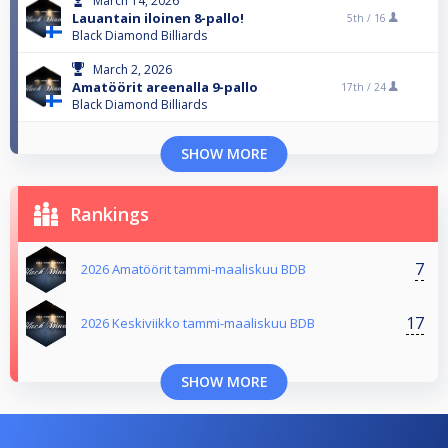
March 14, 2026
Lauantain iloinen 8-pallo!
5th /
16
Black Diamond Billiards
March 2, 2026
Amatöörit areenalla 9-pallo
17th /
24
Black Diamond Billiards
SHOW MORE
Rankings
7
2026 Amatöörit tammi-maaliskuu BDB
17
2026 Keskiviikko tammi-maaliskuu BDB
SHOW MORE