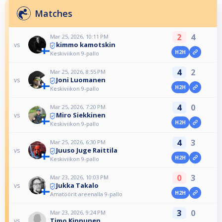
Matches
2
4
Mar 25, 2026, 10:11 PM
kimmo kamotskin
vs
H2H
Keskiviikon 9-pallo
4
2
Mar 25, 2026, 8:55 PM
Joni Luomanen
vs
H2H
Keskiviikon 9-pallo
4
0
Mar 25, 2026, 7:20 PM
Miro Siekkinen
vs
H2H
Keskiviikon 9-pallo
4
3
Mar 25, 2026, 6:30 PM
Juuso Juge Raittila
vs
H2H
Keskiviikon 9-pallo
0
3
Mar 23, 2026, 10:03 PM
Jukka Takalo
vs
H2H
Amatöörit areenalla 9-pallo
3
0
Mar 23, 2026, 9:24 PM
Timo Kinnunen
vs