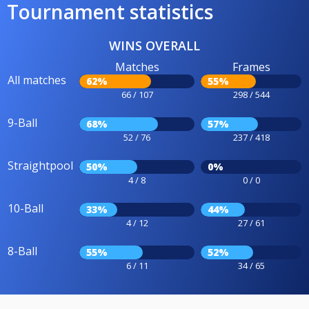
Tournament statistics
WINS OVERALL
Matches
Frames
All matches
62%
55%
66 / 107
298 / 544
9-Ball
68%
57%
52 / 76
237 / 418
Straightpool
50%
0%
4 / 8
0 / 0
10-Ball
33%
44%
4 / 12
27 / 61
8-Ball
55%
52%
6 / 11
34 / 65