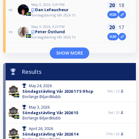
20
18
May 3, 2026, 5:41 PM
Dan LeFaucheur
vs
H2H
Söndagstävling Vår 2026 15
20
17
May 3, 2026, 3:23 PM
Peter Östlund
vs
H2H
Söndagstävling Vår 2026 15
SHOW MORE
Results
May 24, 2026
Söndagstävling Vår 2026 17 5:9 hcp
9th /
22
Borlänge Biljardklubb
May 3, 2026
Söndagstävling Vår 2026 15
3rd /
21
Borlänge Biljardklubb
April 26, 2026
Söndagstävling Vår 2026 14
17th /
25