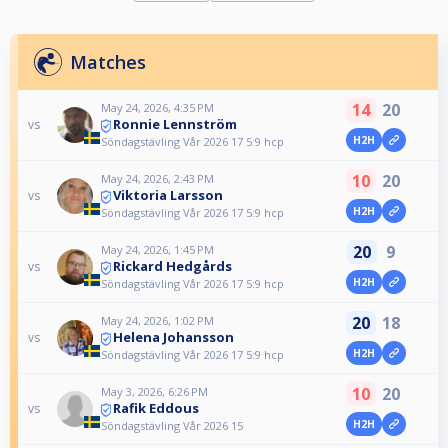
Matches
14
20
May 24, 2026, 4:35 PM
Ronnie Lennström
vs
H2H
Söndagstävling Vår 2026 17 5:9 hcp
10
20
May 24, 2026, 2:43 PM
Viktoria Larsson
vs
H2H
Söndagstävling Vår 2026 17 5:9 hcp
20
9
May 24, 2026, 1:45 PM
Rickard Hedgårds
vs
H2H
Söndagstävling Vår 2026 17 5:9 hcp
20
18
May 24, 2026, 1:02 PM
Helena Johansson
vs
H2H
Söndagstävling Vår 2026 17 5:9 hcp
10
20
May 3, 2026, 6:26 PM
Rafik Eddous
vs
H2H
Söndagstävling Vår 2026 15