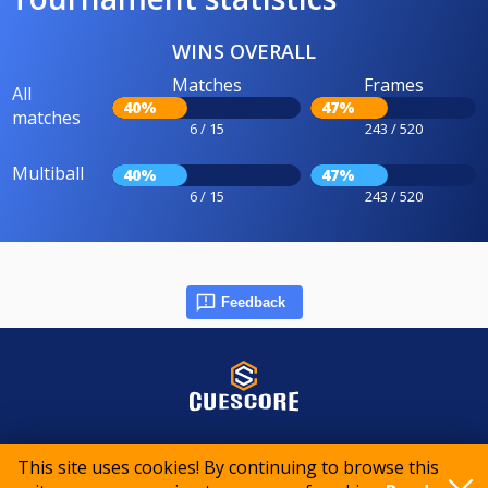
WINS OVERALL
Matches
Frames
All
40%
47%
matches
6 / 15
243 / 520
Multiball
40%
47%
6 / 15
243 / 520
Feedback
© 2015-2026 CueScore International
This site uses cookies! By continuing to browse this