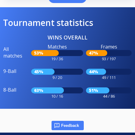
Tournament statistics
WINS OVERALL
Matches
Frames
All
53%
47%
matches
19 / 36
93 / 197
9-Ball
45%
44%
9 / 20
49 / 111
8-Ball
63%
51%
10 / 16
44 / 86
Feedback