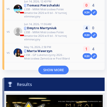
Jun 14, 2026, 12:43 PM
0
4
Tomasz Pierzchalski
vs
LSSB - MIRAI Mistrzostwa Polski
H2H
Amatorów 2026 w 8 bil - IV turniej
eliminacyjny
Jun 14, 2026, 11:06 AM
4
0
Dmytro Martyniuk
vs
LSSB - MIRAI Mistrzostwa Polski
H2H
Amatorów 2026 w 8 bil - IV turniej
eliminacyjny
May 16, 2026, 2:50 PM
1
4
Marta Wawrzyn
vs
LSSB - GP Lubelszczyzny 2026 -
H2H
Mistrzostwa Zamościa w Pool Bilard
SHOW MORE
Results