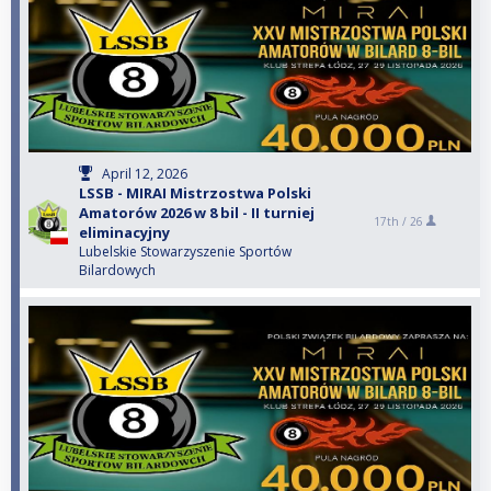
April 12, 2026
LSSB - MIRAI Mistrzostwa Polski
Amatorów 2026 w 8 bil - II turniej
17th /
26
eliminacyjny
Lubelskie Stowarzyszenie Sportów
Bilardowych