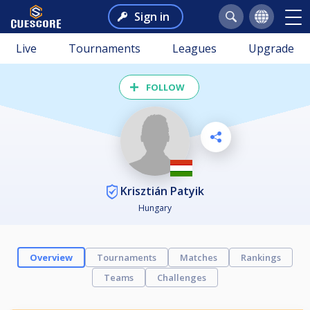
Sign in
Live
Tournaments
Leagues
Upgrade
FOLLOW
Krisztián Patyik
Hungary
Overview
Tournaments
Matches
Rankings
Teams
Challenges