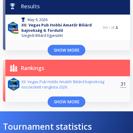
Results
May 9, 2026
XII. Vegas Pub Hobbi Amatőr Biliárd
9th /
28
bajnokság 6. forduló
Szegedi Biliárd Egyesület
SHOW MORE
Rankings
XII. Vegas Pub Hobbi Amatőr Biliárd bajnokság
31
összesített ranglista 2026
SHOW MORE
Tournament statistics