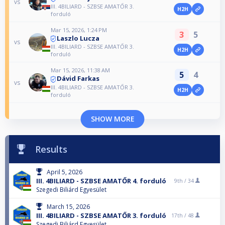
vs
III. 4BILIARD - SZBSE AMATŐR 3.
H2H
forduló
Mar 15, 2026, 1:24 PM
3
5
Laszlo Lucza
vs
III. 4BILIARD - SZBSE AMATŐR 3.
H2H
forduló
Mar 15, 2026, 11:38 AM
5
4
Dávid Farkas
vs
III. 4BILIARD - SZBSE AMATŐR 3.
H2H
forduló
SHOW MORE
Results
April 5, 2026
III. 4BILIARD - SZBSE AMATŐR 4. forduló
9th /
34
Szegedi Biliárd Egyesület
March 15, 2026
III. 4BILIARD - SZBSE AMATŐR 3. forduló
17th /
48
Szegedi Biliárd Egyesület