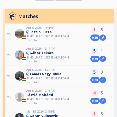
Matches
Apr 5, 2026, 1:44 PM
1
5
Laszlo Lucza
vs
III. 4BILIARD - SZBSE AMATŐR 4.
H2H
forduló
Apr 5, 2026, 12:17 PM
5
1
Gábor Takács
vs
III. 4BILIARD - SZBSE AMATŐR 4.
H2H
forduló
Apr 5, 2026, 11:27 AM
5
3
Tamás Nagy Biblia
vs
III. 4BILIARD - SZBSE AMATŐR 4.
H2H
forduló
Apr 5, 2026, 10:18 AM
4
5
László Mohácsi
vs
III. 4BILIARD - SZBSE AMATŐR 4.
H2H
forduló
Mar 15, 2026, 2:45 PM
1
5
Goran Vujosevic