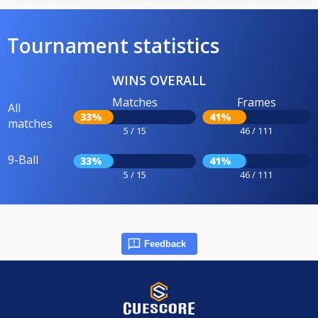
Tournament statistics
WINS OVERALL
Matches
Frames
All
33%
41%
matches
5 / 15
46 / 111
9-Ball
33%
41%
5 / 15
46 / 111
Feedback