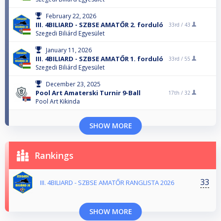
February 22, 2026
III. 4BILIARD - SZBSE AMATŐR 2. forduló
33rd /
43
Szegedi Biliárd Egyesület
January 11, 2026
III. 4BILIARD - SZBSE AMATŐR 1. forduló
33rd /
55
Szegedi Biliárd Egyesület
December 23, 2025
Pool Art Amaterski Turnir 9-Ball
17th /
32
Pool Art Kikinda
SHOW MORE
Rankings
33
III. 4BILIARD - SZBSE AMATŐR RANGLISTA 2026
SHOW MORE