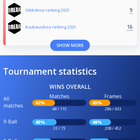
9
Viikkokisa ranking 2025
16
Kuukausikisa ranking 2025
SHOW MORE
Tournament statistics
WINS OVERALL
Matches
Frames
All
42%
45%
matches
48 / 115
286 / 633
9-Ball
45%
46%
33 / 73
208 / 452