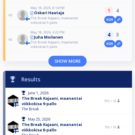
May 18, 2026, 8:14 PM
1
4
Oskari Haataja
vs
The Break Kajaani, maanantai
H2H
viikkokisa 9-pallo
May 18, 2026, 6:22 PM
4
3
Juha Moilanen
vs
The Break Kajaani, maanantai
H2H
viikkokisa 9-pallo
SHOW MORE
Results
June 1, 2026
The Break Kajaani, maanantai
9th /
10
viikkokisa 9-pallo
The Break
May 25, 2026
The Break Kajaani, maanantai
7th /
10
viikkokisa 8-pallo