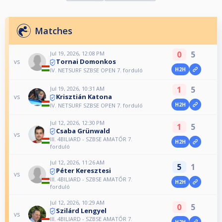
Matches
0
5
Jul 19, 2026, 12:08 PM
Tornai Domonkos
vs
H2H
IV. NETSURF SZBSE OPEN 7. forduló
1
5
Jul 19, 2026, 10:31 AM
Krisztián Katona
vs
H2H
IV. NETSURF SZBSE OPEN 7. forduló
Jul 12, 2026, 12:30 PM
1
5
Csaba Grünwald
vs
III. 4BILIARD - SZBSE AMATŐR 7.
H2H
forduló
Jul 12, 2026, 11:26 AM
5
1
Péter Keresztesi
vs
III. 4BILIARD - SZBSE AMATŐR 7.
H2H
forduló
Jul 12, 2026, 10:29 AM
0
5
Szilárd Lengyel
vs
III. 4BILIARD - SZBSE AMATŐR 7.
H2H