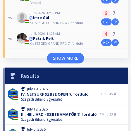
forduló
6
7
Jul 5, 2026, 12:39 PM
Imre Gál
vs
H2H
XX. SZEGED GRAND PRIX 7. forduló
4
7
Jul 5, 2026, 11:28 AM
Patrik Pelt
vs
H2H
XX. SZEGED GRAND PRIX 7. forduló
SHOW MORE
Results
July 19, 2026
IV. NETSURF SZBSE OPEN 7. forduló
33rd /
45
Szegedi Biliárd Egyesület
July 12, 2026
III. 4BILIARD - SZBSE AMATŐR 7. forduló
17th /
33
Szegedi Biliárd Egyesület
July 5, 2026