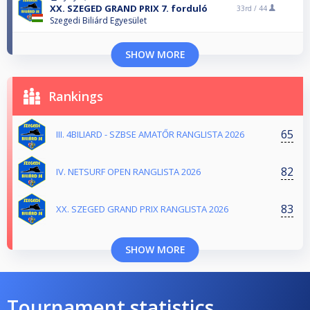
XX. SZEGED GRAND PRIX 7. forduló
33rd /
44
Szegedi Biliárd Egyesület
SHOW MORE
Rankings
65
III. 4BILIARD - SZBSE AMATŐR RANGLISTA 2026
82
IV. NETSURF OPEN RANGLISTA 2026
83
XX. SZEGED GRAND PRIX RANGLISTA 2026
SHOW MORE
Tournament statistics