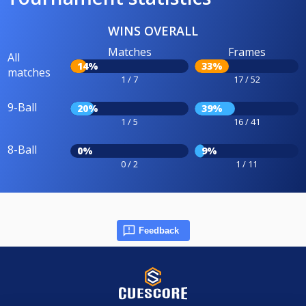
WINS OVERALL
Matches
Frames
All
14%
33%
matches
1 / 7
17 / 52
9-Ball
20%
39%
1 / 5
16 / 41
8-Ball
0%
9%
0 / 2
1 / 11
Feedback