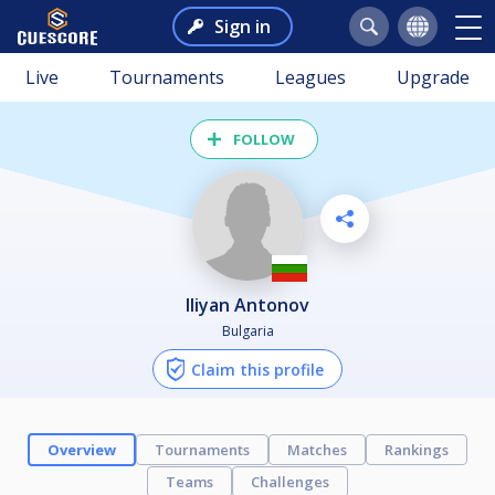
Sign in
Live
Tournaments
Leagues
Upgrade
FOLLOW
Iliyan Antonov
Bulgaria
Claim this profile
Overview
Tournaments
Matches
Rankings
Teams
Challenges