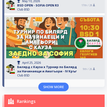
May 10, 2026
BSD OPEN - SOFIA OPEN R3
17th /
28
Club BSD
April 25, 2026
Билярд с Кауза x Турнир по Билярд
9th /
26
за Начинаещи и Аматьори - IV Кръг
Club BSD
SHOW MORE
Rankings