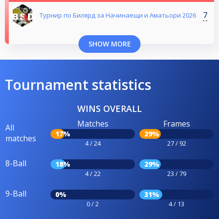
7
Турнир по Билярд за Начинаещи и Аматьори 2026
SHOW MORE
Tournament statistics
WINS OVERALL
Matches
Frames
All
17%
29%
matches
4 / 24
27 / 92
8-Ball
18%
29%
4 / 22
23 / 79
9-Ball
0%
31%
0 / 2
4 / 13