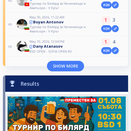
vs
Турнир по Билярд за Начинаещи и
H2H
Аматьори - V Кръг
May 30, 2026, 11:22 AM
1
3
Boyan Antonov
vs
Турнир по Билярд за Начинаещи и
H2H
Аматьори - V Кръг
1
4
May 10, 2026, 12:04 PM
Dany Atanasov
vs
H2H
BSD OPEN - SOFIA OPEN R3
SHOW MORE
Results