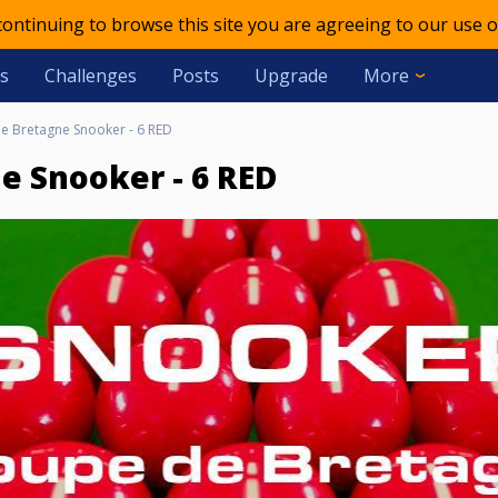
 continuing to browse this site you are agreeing to our use o
s
Challenges
Posts
Upgrade
More
e Bretagne Snooker - 6 RED
e Snooker - 6 RED